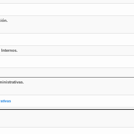
ción.
 Internos.
inistrativas.
rativas