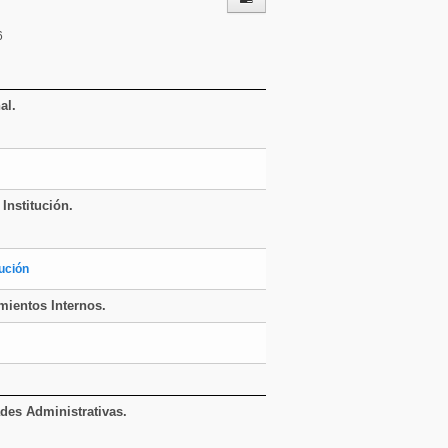
6
al
.
 Institución.
tución
mientos Internos.
ades Administrativas.