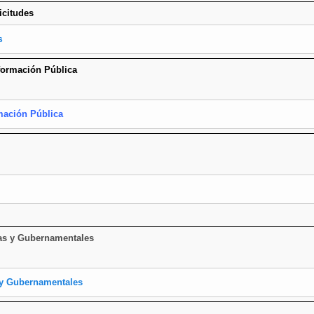
icitudes
es
nformación Pública
mación Pública
rnas y Gubernamentales
s y Gubernamentales