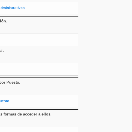
Administrativas
ción
.
al.
por Puesto.
Puesto
as formas de acceder a ellos
.