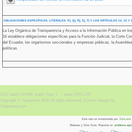
OBLIGACIONES ESPECÍFICAS: LITERALES P), Q), R), S), T) Y LOS ARTÍCULOS 14, 15 Y
La Ley Orgánica de Transparencia y Acceso a la Información Pública en los lite
16 establece obligaciones específicas para la Función Judicial, la Corte Co
del Ecuador, los organismos seccionales y empresas públicas, la Asamblea 
políticas.
CSS Valid |
XHTML Valid |
Top
|
+
-
reset
|
RTL
LTR
Copyright ©
Yousporter
2026 All rights reserved.
Custom Design by
Youjoomla.com
Este sitio es monitoreado por
Educanet
Malware y Virus Scan. Reportar un
problema aquí