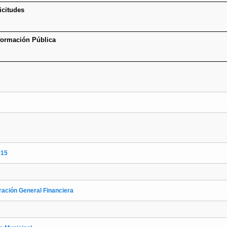
icitudes
nformación Pública
015
ración General Financiera