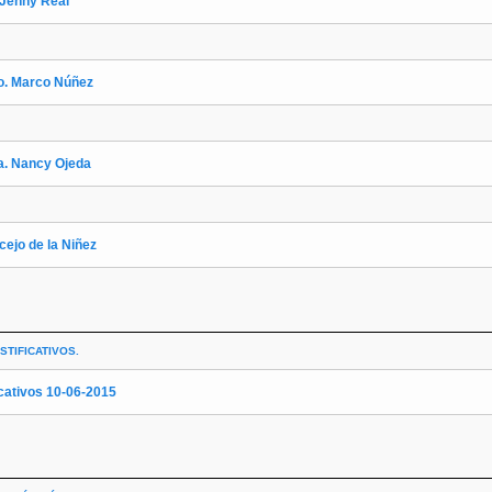
 Jenny Real
o. Marco Núñez
a. Nancy Ojeda
ejo de la Niñez
STIFICATIVOS.
icativos 10-06-2015