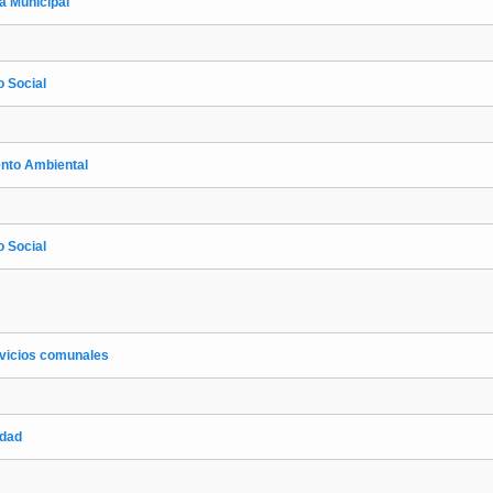
a Municipal
 Social
nto Ambiental
 Social
rvicios comunales
idad