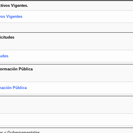
ctivos Vigentes.
vos Vigentes
icitudes
tudes
nformación Pública
mación Pública
rnas y Gubernamentales