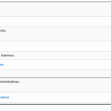
ción.
 Internos.
nos
inistrativas.
rativas