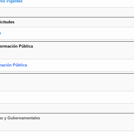
vos Vigentes
icitudes
es
nformación Pública
mación Pública
rnas y Gubernamentales