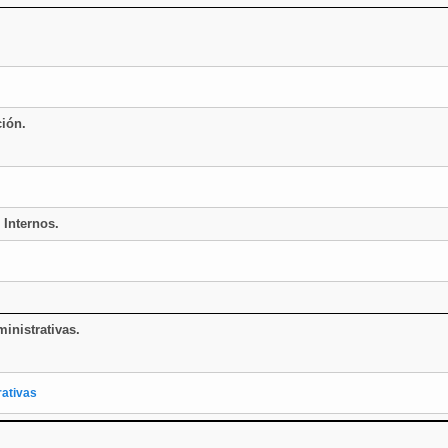
ción.
 Internos.
inistrativas.
rativas