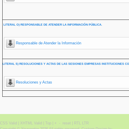
LITERAL O) RESPONSABLE DE ATENDER LA INFORMACIÓN PÚBLICA.
Responsable de Atender la Información
LITERAL S) RESOLUCIONES Y ACTAS DE LAS SESIONES EMPRESAS INSTITUCIONES CO
Resoluciones y Actas
CSS Valid |
XHTML Valid |
Top
|
+
-
reset
|
RTL
LTR
Copyright ©
Yousporter
2026 All rights reserved.
Custom Design by