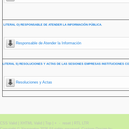
LITERAL O) RESPONSABLE DE ATENDER LA INFORMACIÓN PÚBLICA.
Responsable de Atender la Información
LITERAL S) RESOLUCIONES Y ACTAS DE LAS SESIONES EMPRESAS INSTITUCIONES CO
Resoluciones y Actas
CSS Valid |
XHTML Valid |
Top
|
+
-
reset
|
RTL
LTR
Copyright ©
Yousporter
2026 All rights reserved.
Custom Design by