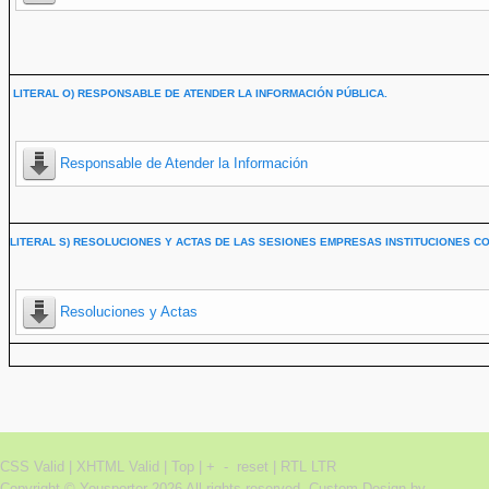
LITERAL O) RESPONSABLE DE ATENDER LA INFORMACIÓN PÚBLICA.
Responsable de Atender la Información
LITERAL S) RESOLUCIONES Y ACTAS DE LAS SESIONES EMPRESAS INSTITUCIONES CO
Resoluciones y Actas
CSS Valid |
XHTML Valid |
Top
|
+
-
reset
|
RTL
LTR
Copyright ©
Yousporter
2026 All rights reserved.
Custom Design by