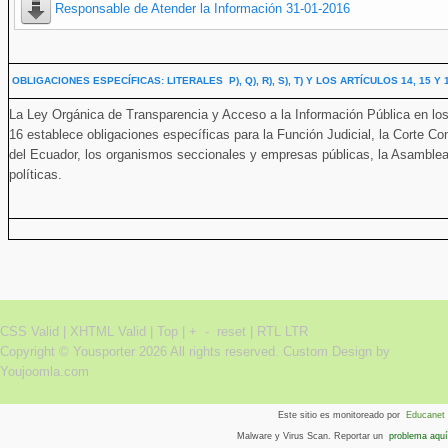
Responsable de Atender la Información 31-01-2016
OBLIGACIONES ESPECÍFICAS: LITERALES P), Q), R), S), T) Y LOS ARTÍCULOS 14, 15 Y
La Ley Orgánica de Transparencia y Acceso a la Información Pública en los lite
16 establece obligaciones específicas para la Función Judicial, la Corte Co
del Ecuador, los organismos seccionales y empresas públicas, la Asamblea 
políticas.
CSS Valid |
XHTML Valid |
Top
|
+
-
reset
|
RTL
LTR
Copyright ©
Yousporter
2026 All rights reserved.
Custom Design by
Youjoomla.com
Este sitio es monitoreado por
Educanet
Malware y Virus Scan. Reportar un
problema aquí