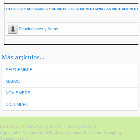
LITERAL S) RESOLUCIONES Y ACTAS DE LAS SESIONES EMPRESAS INSTITUCIONES C
Resoluciones y Actas
Más artículos...
SEPTIEMBRE
MARZO
NOVIEMBRE
DICIEMBRE
CSS Valid |
XHTML Valid |
Top
|
+
-
reset
|
RTL
LTR
Copyright ©
Yousporter
2026 All rights reserved.
Custom Design by
Youjoomla.com