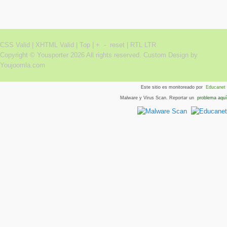
CSS Valid |
XHTML Valid |
Top
|
+
-
reset
|
RTL
LTR
Copyright ©
Yousporter
2026 All rights reserved.
Custom Design by
Youjoomla.com
Este sitio es monitoreado por
Educanet
Malware y Virus Scan. Reportar un
problema aquí